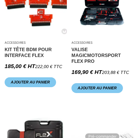
ACCESSOIRES
ACCESSOIRES
KIT TÊTE BDM POUR
VALISE
INTERFACE FLEX
MAGICMOTORSPORT
FLEX PRO
185,00
€
HT
222,00
€
TTC
169,90
€
HT
203,88
€
TTC
AJOUTER AU PANIER
AJOUTER AU PANIER
Pré-commander