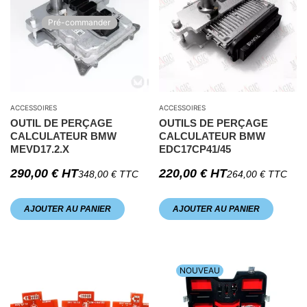
Pré-commander
ACCESSOIRES
ACCESSOIRES
OUTIL DE PERÇAGE
OUTILS DE PERÇAGE
CALCULATEUR BMW
CALCULATEUR BMW
MEVD17.2.X
EDC17CP41/45
290,00
€
HT
220,00
€
HT
348,00
€
TTC
264,00
€
TTC
AJOUTER AU PANIER
AJOUTER AU PANIER
NOUVEAU