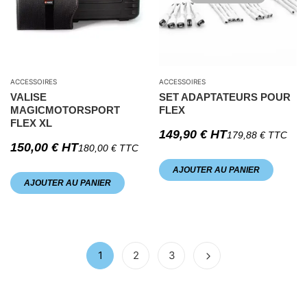
ACCESSOIRES
ACCESSOIRES
VALISE
SET ADAPTATEURS POUR
MAGICMOTORSPORT
FLEX
FLEX XL
149,90
€
HT
179,88
€
TTC
150,00
€
HT
180,00
€
TTC
AJOUTER AU PANIER
AJOUTER AU PANIER
1
2
3