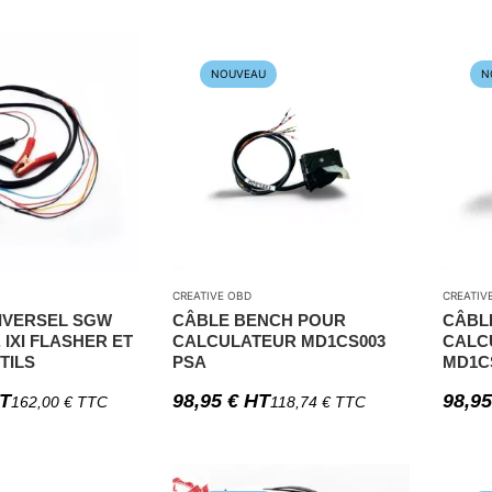
NOUVEAU
N
CREATIVE OBD
CREATIV
IVERSEL SGW
CÂBLE BENCH POUR
CÂBL
 IXI FLASHER ET
CALCULATEUR MD1CS003
CALC
TILS
PSA
MD1C
T
98,95
€
HT
98,9
162,00
€
TTC
118,74
€
TTC