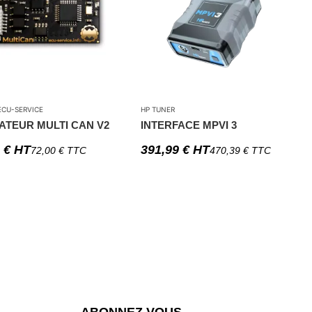
CU-SERVICE
HP TUNER
ATEUR MULTI CAN V2
INTERFACE MPVI 3
0
€
HT
391,99
€
HT
72,00
€
TTC
470,39
€
TTC