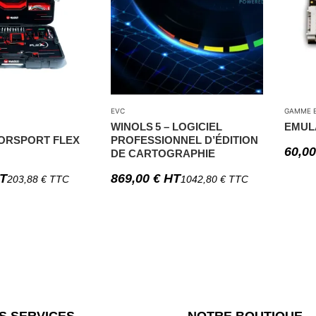
EVC
GAMME E
WINOLS 5 – LOGICIEL
EMUL
ORSPORT FLEX
PROFESSIONNEL D’ÉDITION
60,0
DE CARTOGRAPHIE
T
869,00
€
HT
203,88
€
TTC
1042,80
€
TTC