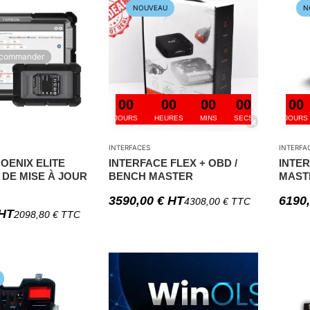
NOUVEAU
N
-commander
00
00
00
00
00
JOURS
HEURES
MINS
SECS
JOURS
INTERFACES
INTERFA
OENIX ELITE
INTERFACE FLEX + OBD /
INTER
 DE MISE À JOUR
BENCH MASTER
MAST
3590,00
€
HT
6190
4308,00
€
TTC
HT
2098,80
€
TTC