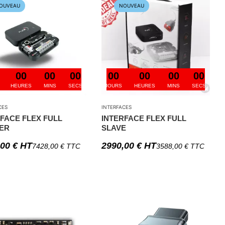
OUVEAU
NOUVEAU
00
00
00
00
00
00
00
HEURES
MINS
SECS
JOURS
HEURES
MINS
SECS
CES
INTERFACES
FACE FLEX FULL
INTERFACE FLEX FULL
ER
SLAVE
,00
€
HT
2990,00
€
HT
7428,00
€
TTC
3588,00
€
TTC