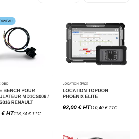
OUVEAU
E OBD
LOCATION (PRO)
E BENCH POUR
LOCATION TOPDON
ULATEUR MD1CS006 /
PHOENIX ELITE
S016 RENAULT
92,00
€
HT
110,40
€
TTC
5
€
HT
118,74
€
TTC