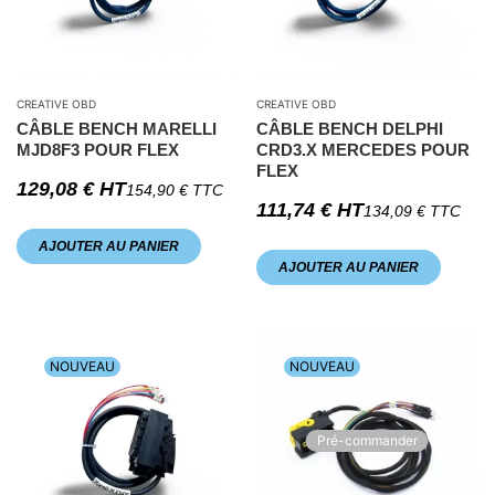
CREATIVE OBD
CREATIVE OBD
CÂBLE BENCH MARELLI
CÂBLE BENCH DELPHI
MJD8F3 POUR FLEX
CRD3.X MERCEDES POUR
FLEX
129,08
€
HT
154,90
€
TTC
111,74
€
HT
134,09
€
TTC
AJOUTER AU PANIER
AJOUTER AU PANIER
NOUVEAU
NOUVEAU
Pré-commander