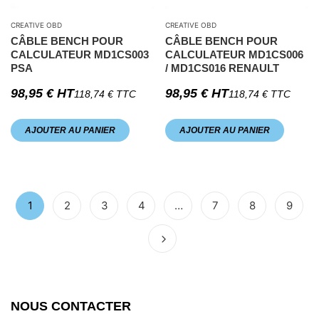
CREATIVE OBD
CREATIVE OBD
CÂBLE BENCH POUR
CÂBLE BENCH POUR
CALCULATEUR MD1CS003
CALCULATEUR MD1CS006
PSA
/ MD1CS016 RENAULT
98,95
€
HT
98,95
€
HT
118,74
€
TTC
118,74
€
TTC
AJOUTER AU PANIER
AJOUTER AU PANIER
1
2
3
4
…
7
8
9
NOUS CONTACTER