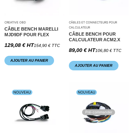
CREATIVE OBD
CÂBLES ET CONNECTEURS POUR
CALCULATEUR
CÂBLE BENCH MARELLI
CÂBLE BENCH POUR
MJD9DF POUR FLEX
CALCULATEUR ACM2.X
129,08
€
HT
154,90
€
TTC
89,00
€
HT
106,80
€
TTC
AJOUTER AU PANIER
AJOUTER AU PANIER
NOUVEAU
NOUVEAU
Pré-commander