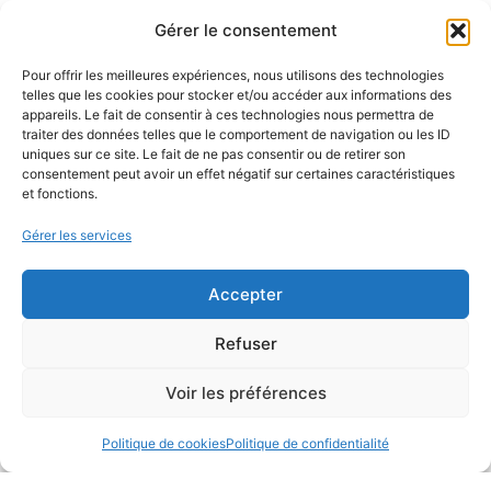
Gérer le consentement
ABONNEZ VOUS
Pour offrir les meilleures expériences, nous utilisons des technologies
telles que les cookies pour stocker et/ou accéder aux informations des
appareils. Le fait de consentir à ces technologies nous permettra de
Inscrivez-vous à notre newsletter pour vous tenir informé des
traiter des données telles que le comportement de navigation ou les ID
dernières nouveautés : nos services en magasin, nouveaux
uniques sur ce site. Le fait de ne pas consentir ou de retirer son
consentement peut avoir un effet négatif sur certaines caractéristiques
produits…
et fonctions.
Gérer les services
Accepter
Refuser
Voir les préférences
Politique de cookies
Politique de confidentialité
Conception du site