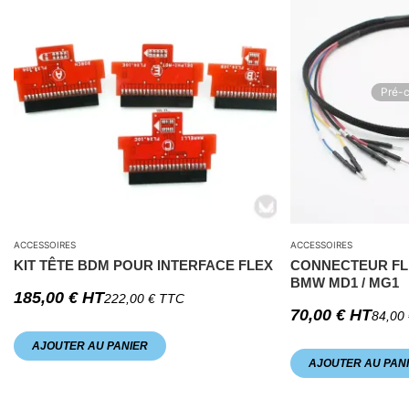
Pré-
ACCESSOIRES
ACCESSOIRES
KIT TÊTE BDM POUR INTERFACE FLEX
CONNECTEUR FL
BMW MD1 / MG1
185,00
€
HT
222,00
€
TTC
70,00
€
HT
84,00
AJOUTER AU PANIER
AJOUTER AU PAN