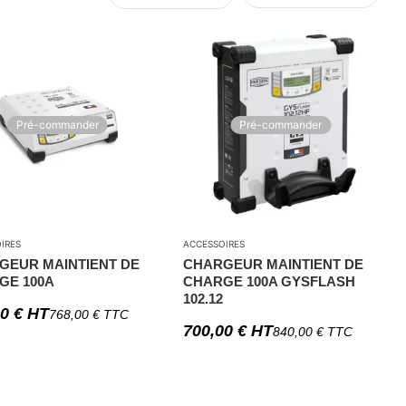
Pré-commander
Pré-commander
IRES
ACCESSOIRES
GEUR MAINTIENT DE
CHARGEUR MAINTIENT DE
GE 100A
CHARGE 100A GYSFLASH
102.12
00
€
HT
768,00
€
TTC
700,00
€
HT
840,00
€
TTC