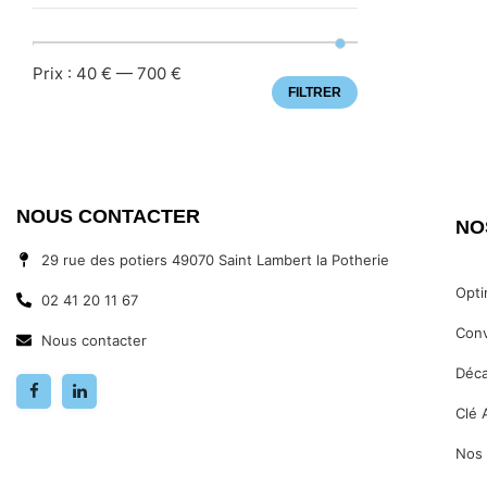
Prix :
40 €
—
700 €
FILTRER
NOUS CONTACTER
NO
29 rue des potiers 49070 Saint Lambert la Potherie
Opti
02 41 20 11 67
Conv
Nous contacter
Déca
Clé 
Nos 