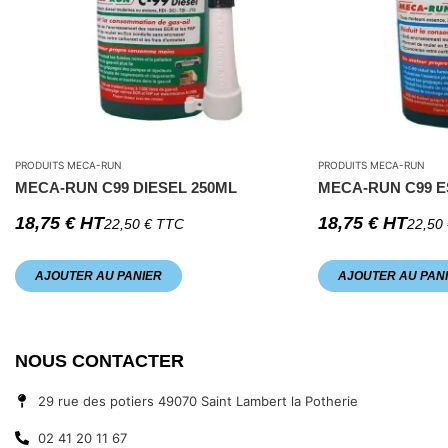
PRODUITS MECA-RUN
PRODUITS MECA-RUN
MECA-RUN C99 DIESEL 250ML
MECA-RUN C99 E
18,75
€
HT
18,75
€
HT
22,50
€
TTC
22,50
AJOUTER AU PANIER
AJOUTER AU PAN
NOUS CONTACTER
29 rue des potiers 49070 Saint Lambert la Potherie
02 41 20 11 67