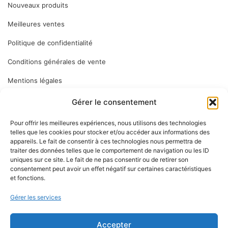
Nouveaux produits
Meilleures ventes
Politique de confidentialité
Conditions générales de vente
Mentions légales
Gérer le consentement
ABONNEZ VOUS
Pour offrir les meilleures expériences, nous utilisons des technologies
telles que les cookies pour stocker et/ou accéder aux informations des
appareils. Le fait de consentir à ces technologies nous permettra de
Inscrivez-vous à notre newsletter pour vous tenir informé des
traiter des données telles que le comportement de navigation ou les ID
dernières nouveautés : nos services en magasin, nouveaux
uniques sur ce site. Le fait de ne pas consentir ou de retirer son
consentement peut avoir un effet négatif sur certaines caractéristiques
produits…
et fonctions.
Gérer les services
Accepter