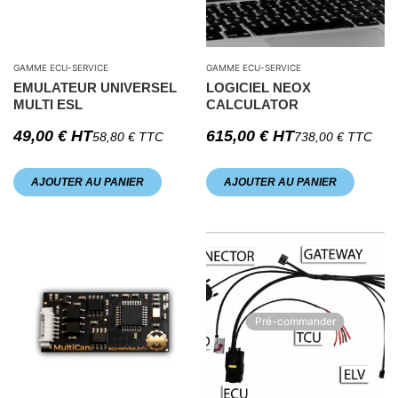
GAMME ECU-SERVICE
GAMME ECU-SERVICE
EMULATEUR UNIVERSEL
LOGICIEL NEOX
MULTI ESL
CALCULATOR
49,00
€
HT
615,00
€
HT
58,80
€
TTC
738,00
€
TTC
AJOUTER AU PANIER
AJOUTER AU PANIER
Pré-commander