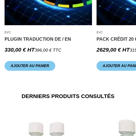
EVC
EVC
PLUGIN TRADUCTION DE / EN
PACK CRÉDIT 2
330,00
€
HT
2629,00
€
HT
396,00
€
TTC
31
AJOUTER AU PANIER
AJOUTER AU PAN
DERNIERS PRODUITS CONSULTÉS