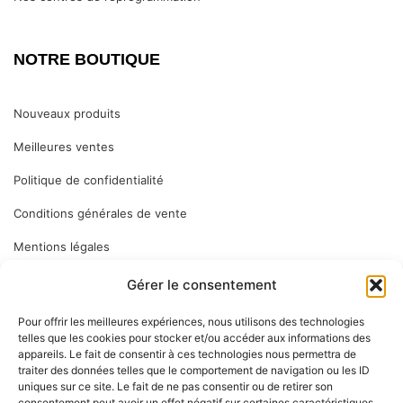
NOTRE BOUTIQUE
Nouveaux produits
Meilleures ventes
Politique de confidentialité
Conditions générales de vente
Mentions légales
Gérer le consentement
ABONNEZ VOUS
Pour offrir les meilleures expériences, nous utilisons des technologies
telles que les cookies pour stocker et/ou accéder aux informations des
appareils. Le fait de consentir à ces technologies nous permettra de
Inscrivez-vous à notre newsletter pour vous tenir informé des
traiter des données telles que le comportement de navigation ou les ID
dernières nouveautés : nos services en magasin, nouveaux
uniques sur ce site. Le fait de ne pas consentir ou de retirer son
consentement peut avoir un effet négatif sur certaines caractéristiques