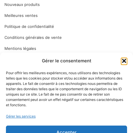
Nouveaux produits
Meilleures ventes
Politique de confidentialité
Conditions générales de vente
Mentions légales
Gérer le consentement
ABONNEZ VOUS
Pour offrir les meilleures expériences, nous utilisons des technologies
telles que les cookies pour stocker et/ou accéder aux informations des
appareils. Le fait de consentir à ces technologies nous permettra de
Inscrivez-vous à notre newsletter pour vous tenir informé des
traiter des données telles que le comportement de navigation ou les ID
dernières nouveautés : nos services en magasin, nouveaux
uniques sur ce site. Le fait de ne pas consentir ou de retirer son
consentement peut avoir un effet négatif sur certaines caractéristiques
produits…
et fonctions.
Gérer les services
Accepter