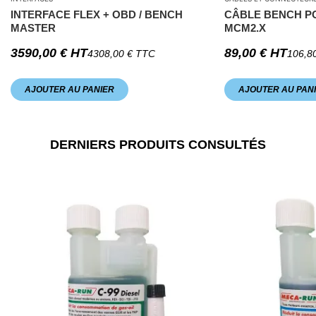
INTERFACE FLEX + OBD / BENCH
CÂBLE BENCH P
MASTER
MCM2.X
3590,00
€
HT
89,00
€
HT
4308,00
€
TTC
106,8
AJOUTER AU PANIER
AJOUTER AU PAN
DERNIERS PRODUITS CONSULTÉS