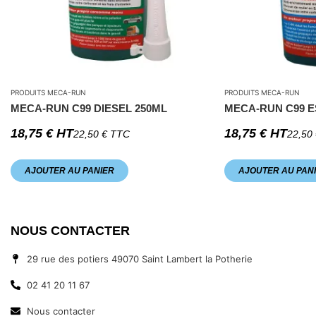
PRODUITS MECA-RUN
PRODUITS MECA-RUN
MECA-RUN C99 DIESEL 250ML
MECA-RUN C99 E
18,75
€
HT
18,75
€
HT
22,50
€
TTC
22,50
AJOUTER AU PANIER
AJOUTER AU PAN
NOUS CONTACTER
29 rue des potiers 49070 Saint Lambert la Potherie
02 41 20 11 67
Nous contacter