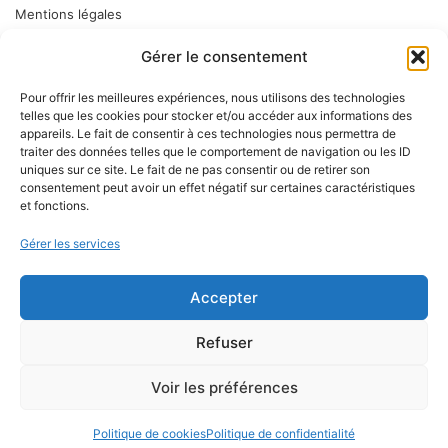
Mentions légales
Gérer le consentement
ABONNEZ VOUS
Pour offrir les meilleures expériences, nous utilisons des technologies
telles que les cookies pour stocker et/ou accéder aux informations des
appareils. Le fait de consentir à ces technologies nous permettra de
Inscrivez-vous à notre newsletter pour vous tenir informé des
traiter des données telles que le comportement de navigation ou les ID
dernières nouveautés : nos services en magasin, nouveaux
uniques sur ce site. Le fait de ne pas consentir ou de retirer son
consentement peut avoir un effet négatif sur certaines caractéristiques
produits…
et fonctions.
Gérer les services
Accepter
Refuser
Voir les préférences
Politique de cookies
Politique de confidentialité