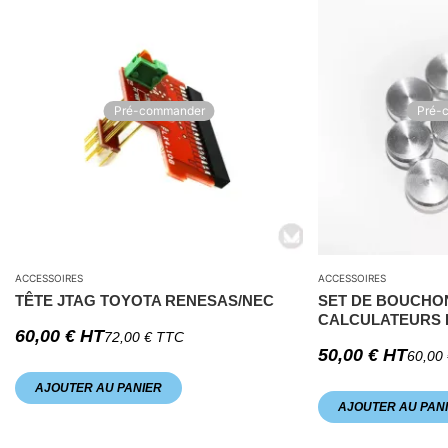
Pré-commander
Pré-
ACCESSOIRES
ACCESSOIRES
TÊTE JTAG TOYOTA RENESAS/NEC
SET DE BOUCHO
CALCULATEURS 
60,00
€
HT
72,00
€
TTC
50,00
€
HT
60,00
AJOUTER AU PANIER
AJOUTER AU PAN