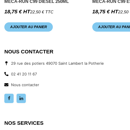
MECA-RUN C99 DIESEL 250ML
MECA-RUN C99 E
18,75
€
HT
18,75
€
HT
22,50
€
TTC
22,50
AJOUTER AU PANIER
AJOUTER AU PAN
NOUS CONTACTER
29 rue des potiers 49070 Saint Lambert la Potherie
02 41 20 11 67
Nous contacter
NOS SERVICES