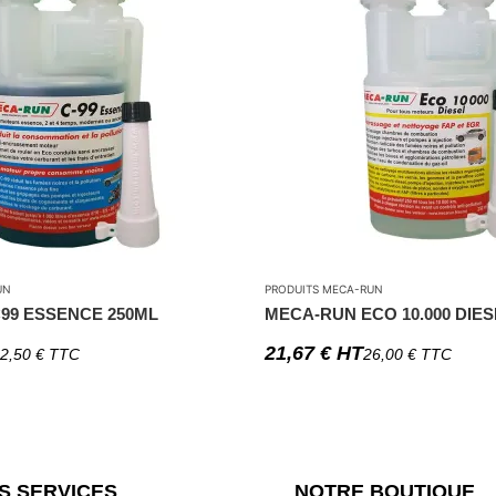
UN
PRODUITS MECA-RUN
99 ESSENCE 250ML
MECA-RUN ECO 10.000 DIES
21,67
€
HT
2,50
€
TTC
26,00
€
TTC
S SERVICES
NOTRE BOUTIQUE