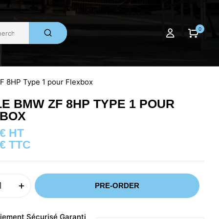
0
 8HP Type 1 pour Flexbox
E BMW ZF 8HP TYPE 1 POUR
XBOX
€
HT
€
TTC
PRE-ORDER
iement Sécurisé Garanti