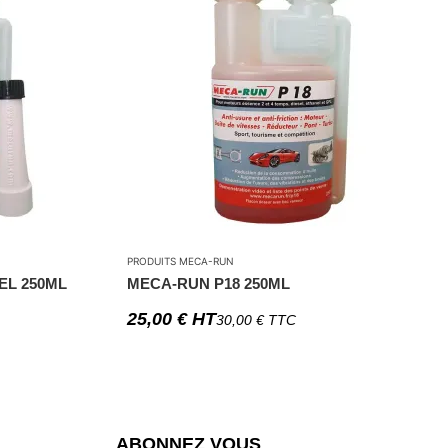
PRODUITS MECA-RUN
EL 250ML
MECA-RUN P18 250ML
25,00
€
HT
30,00
€
TTC
ABONNEZ VOUS