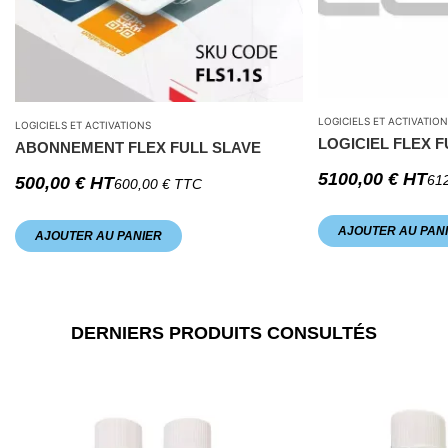
LOGICIELS ET ACTIVATIO
LOGICIELS ET ACTIVATIONS
LOGICIEL FLEX 
ABONNEMENT FLEX FULL SLAVE
5100,00
€
HT
61
500,00
€
HT
600,00
€
TTC
AJOUTER AU PAN
AJOUTER AU PANIER
DERNIERS PRODUITS CONSULTÉS