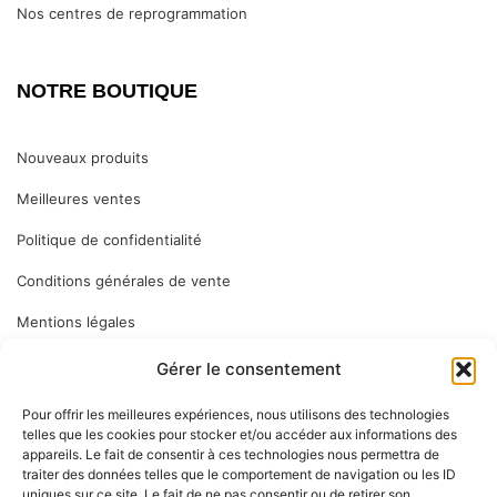
Nos centres de reprogrammation
NOTRE BOUTIQUE
Nouveaux produits
Meilleures ventes
Politique de confidentialité
Conditions générales de vente
Mentions légales
Gérer le consentement
ABONNEZ VOUS
Pour offrir les meilleures expériences, nous utilisons des technologies
telles que les cookies pour stocker et/ou accéder aux informations des
appareils. Le fait de consentir à ces technologies nous permettra de
Inscrivez-vous à notre newsletter pour vous tenir informé des
traiter des données telles que le comportement de navigation ou les ID
dernières nouveautés : nos services en magasin, nouveaux
uniques sur ce site. Le fait de ne pas consentir ou de retirer son