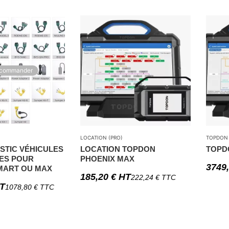
-commander
LOCATION (PRO)
TOPDON
STIC VÉHICULES
LOCATION TOPDON
TOPD
ES POUR
PHOENIX MAX
3749
MART OU MAX
185,20
€
HT
222,24
€
TTC
T
1078,80
€
TTC