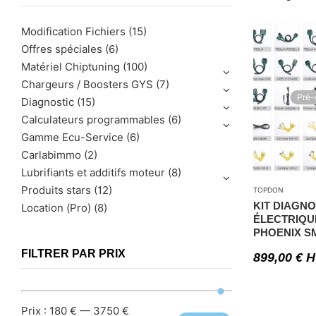
Modification Fichiers
(15)
Offres spéciales
(6)
Matériel Chiptuning
(100)
Chargeurs / Boosters GYS
(7)
Pré
Diagnostic
(15)
Calculateurs programmables
(6)
Gamme Ecu-Service
(6)
Carlabimmo
(2)
Lubrifiants et additifs moteur
(8)
Produits stars
(12)
TOPDON
KIT DIAGNO
Location (Pro)
(8)
ÉLECTRIQU
PHOENIX S
FILTRER PAR PRIX
899,00
€
H
Prix :
180 €
—
3750 €