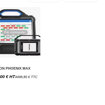
Pré-commander
ON PHOENIX MAX
,00
€
HT
4498,80
€
TTC