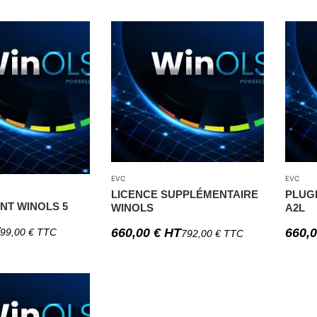
EVC
EVC
LICENCE SUPPLÉMENTAIRE
PLUG
T WINOLS 5
WINOLS
A2L
660,00
€
HT
660,
99,00
€
TTC
792,00
€
TTC