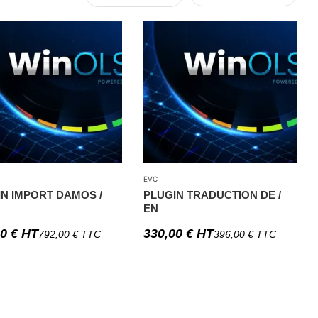
EVC
IN IMPORT DAMOS /
PLUGIN TRADUCTION DE /
EN
00
€
HT
330,00
€
HT
792,00
€
TTC
396,00
€
TTC