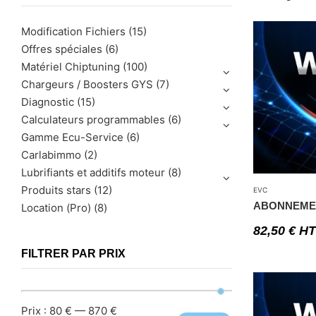
Modification Fichiers
(15)
Offres spéciales
(6)
Matériel Chiptuning
(100)
Chargeurs / Boosters GYS
(7)
Diagnostic
(15)
Calculateurs programmables
(6)
Gamme Ecu-Service
(6)
Carlabimmo
(2)
Lubrifiants et additifs moteur
(8)
Produits stars
(12)
EVC
ABONNEMEN
Location (Pro)
(8)
82,50
€
HT
FILTRER PAR PRIX
Prix :
80 €
—
870 €