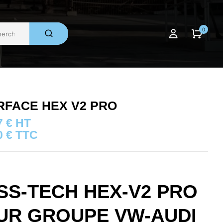
0
RFACE HEX V2 PRO
7
€
HT
0
€
TTC
SS-TECH HEX-V2 PRO
UR GROUPE VW-AUDI