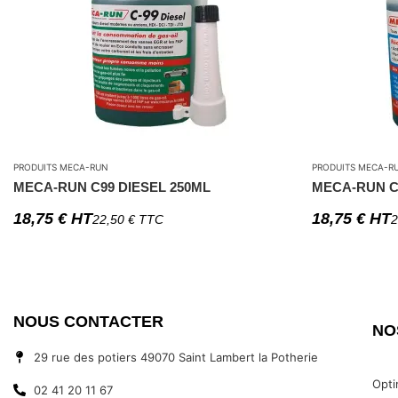
PRODUITS MECA-RUN
PRODUITS MECA-R
MECA-RUN C99 DIESEL 250ML
MECA-RUN C
18,75
€
HT
18,75
€
HT
22,50
€
TTC
2
NOUS CONTACTER
NO
29 rue des potiers 49070 Saint Lambert la Potherie
Opti
02 41 20 11 67