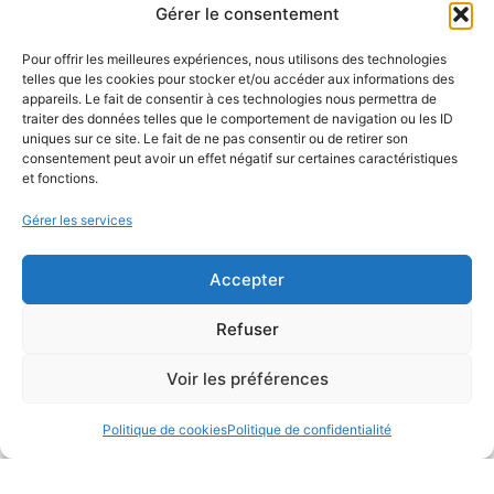
Gérer le consentement
ABONNEZ VOUS
Pour offrir les meilleures expériences, nous utilisons des technologies
telles que les cookies pour stocker et/ou accéder aux informations des
appareils. Le fait de consentir à ces technologies nous permettra de
Inscrivez-vous à notre newsletter pour vous tenir informé des
traiter des données telles que le comportement de navigation ou les ID
dernières nouveautés : nos services en magasin, nouveaux
uniques sur ce site. Le fait de ne pas consentir ou de retirer son
consentement peut avoir un effet négatif sur certaines caractéristiques
produits…
et fonctions.
Gérer les services
Accepter
Refuser
Voir les préférences
Politique de cookies
Politique de confidentialité
Conception du site